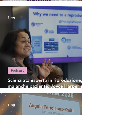
percorsi di pma continuando a
lavorare
8 lug
Podcast
Scienziata esperta in riproduzione,
ma anche paziente: Joyce Harper e la
ferita indelebile dell'infertilità
8 lug