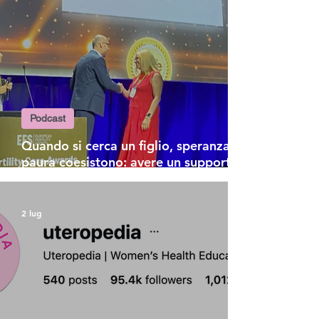
Podcast
Quando si cerca un figlio, speranza e
paura coesistono: avere un supporto
psicologico è fondamentale
2 lug