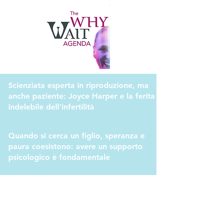
Scienziata esperta in riproduzione, ma
anche paziente: Joyce Harper e la ferita
indelebile dell'infertilità
Quando si cerca un figlio, speranza e
paura coesistono: avere un supporto
psicologico è fondamentale