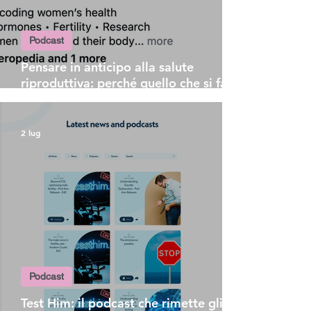
Podcast
Pensare in anticipo alla salute
riproduttiva: perché quello che si fa a
vent'anni è cruciale per la fertilità
futura
2 lug
Podcast
Test Him: il podcast che rimette gli