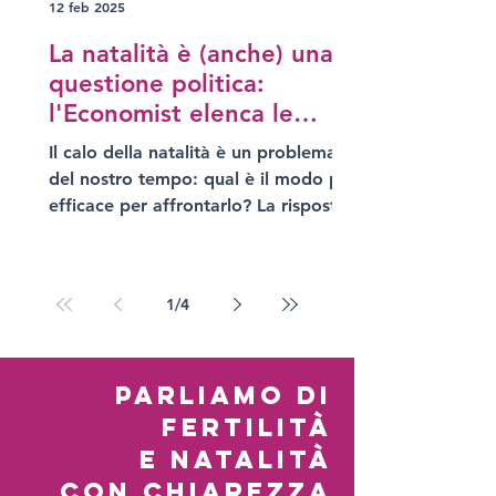
12 feb 2025
il vero problema: le politiche e i
fattori che influiscono sulle scelte
La natalità è (anche) una
riproduttive. Dovremmo invece
questione politica:
iniziare a considerare i tanti ostacoli
l'Economist elenca le
che impediscono alle persone di
policy più efficaci per
formare u
Il calo della natalità è un problema
sostenerla
del nostro tempo: qual è il modo più
efficace per affrontarlo? La risposta
dell’Economist in un Toolkit
1
/
4
PARLIAMO DI
FERTILITà
E NATALITà
CON CHIAREZZA