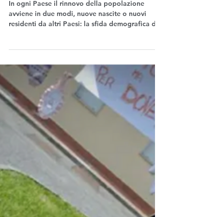
1 ott 2024
Fatti
Calo delle nascite: l'intreccio
tra fecondità, immigrazione,
desiderio di figli
In ogni Paese il rinnovo della popolazione
avviene in due modi, nuove nascite o nuovi
residenti da altri Paesi: la sfida demografica di
oggi