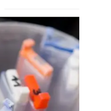
19 mar 2024
Fatti
Genitori alla pari, largo ai
nuovi padri
Nella maggior parte delle coppie moderne, in
cui entrambi lavorano, sempre di più si tende a
puntano a modelli di genitorialità paritari