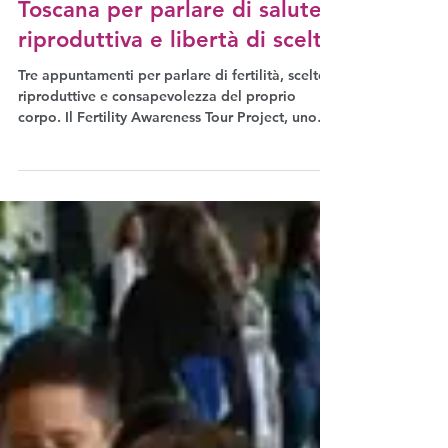
Fertility awareness, tre
workshop tra Umbria e
Toscana per parlare di salute
riproduttiva e libertà di scelta
Tre appuntamenti per parlare di fertilità, scelte
riproduttive e consapevolezza del proprio
corpo. Il Fertility Awareness Tour Project, uno
dei progetti di The Why Wait Agenda, porta tra
Umbria e Toscana, dal 5 al 7 maggio un ciclo di
workshop gratuiti e aperti a tutti, dal titolo
Tutto quel che c’è da sapere sul fare figli.
Adesso, in futuro... o anche mai. I workshop
sono tenuti da Eleonora Voltolina, fondatrice di
TWWA, insieme alla ginecologa Claudia Livi del
Centro Demet