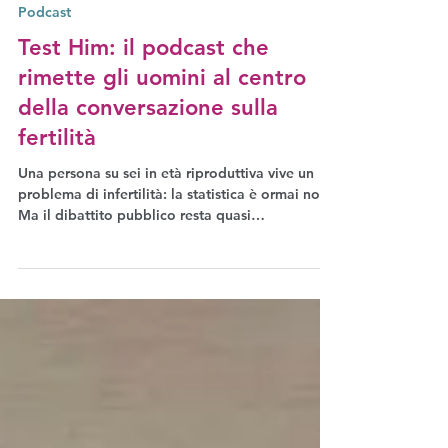
2 lug
Podcast
Test Him: il podcast che
rimette gli uomini al centro
della conversazione sulla
fertilità
Una persona su sei in età riproduttiva vive un
problema di infertilità: la statistica è ormai nota.
Ma il dibattito pubblico resta quasi
esclusivamente focalizzato sulle donne. Ian
Stones ha creato un podcast intitolato Test Him
che vuole cambiare le cose: parlare di infertilità
maschile, abbattere lo stigma, rimettere gli
uomini al centro della conversazione. Eleonora
Voltolina lo ha intervistato per The Why Wait
Agenda. Ascolta la puntata.