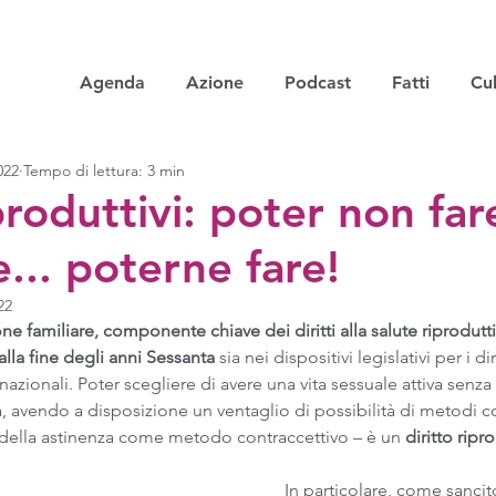
Agenda
Azione
Podcast
Fatti
Cul
022
Tempo di lettura: 3 min
iproduttivi: poter non fare
... poterne fare!
22
zione familiare, componente chiave dei diritti alla salute riprodutt
alla fine degli anni Sessanta
 sia nei dispositivi legislativi per i d
nazionali. Poter scegliere di avere una vita sessuale attiva senza i
, avendo a disposizione un ventaglio di possibilità di metodi con
 della astinenza come metodo contraccettivo – è un 
diritto ripr
In particolare, come sancit