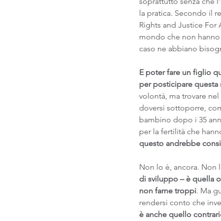
soprattutto senza che l’
la pratica. Secondo il 
Rights and Justice For 
mondo che non hanno
caso ne abbiano bisog
E poter fare un figlio 
per posticipare questa 
volontà, ma trovare nel 
doversi sottoporre, co
bambino dopo i 35 anni 
per la fertilità che han
questo andrebbe conside
Non lo è, ancora. Non 
di sviluppo – è quella 
non farne troppi
. Ma gu
rendersi conto che inve
è anche quello contrar