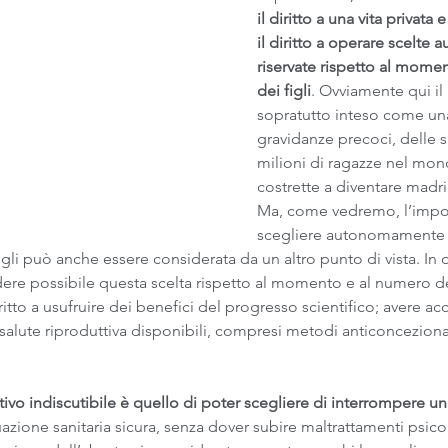
il diritto a una vita privata 
il diritto a operare scelte
riservate rispetto al mome
dei figli
. Ovviamente qui i
sopratutto inteso come una
gravidanze precoci, delle
milioni di ragazze nel mon
costrette a diventare madri
Ma, come vedremo, l’impor
scegliere autonomamente 
gli può anche essere considerata da un altro punto di vista. In 
ere possibile questa scelta rispetto al momento e al numero dei 
itto a usufruire dei benefici del progresso scientifico; avere acc
 salute riproduttiva disponibili, compresi metodi anticoncezionali
ttivo indiscutibile è quello di poter scegliere di interrompere u
tuazione sanitaria sicura, senza dover subire maltrattamenti psicol