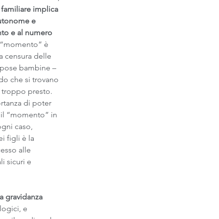
e familiare implica 
 autonome e 
nto e al numero 
l “momento” è 
 censura delle 
 spose bambine – 
do che si trovano 
 troppo presto. 
tanza di poter 
il “momento” in 
ogni caso, 
figli è la 
esso alle 
 sicuri e 
na gravidanza 
ogici, e 