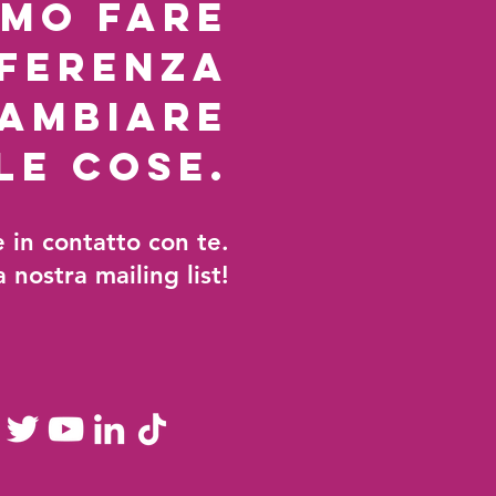
amo fare
fferenza
cambiare
le cose.
e in contatto con te.
la nostra mailing list!