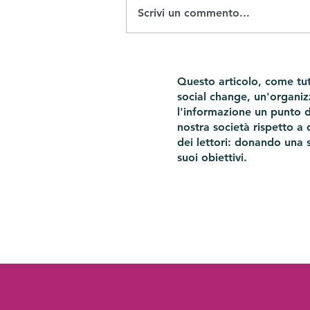
Scrivi un commento...
Sostegno alla natalità, i
talloni d'Achille delle
Questo articolo, come tut
politiche conservatrici
social change, un'organi
l'informazione un punto di 
nostra società rispetto a 
dei lettori: donando una 
suoi obiettivi.