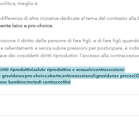
olitica, meglio è.
a differenza di altre iniziative dedicate al tema del contrasto alla 
ente laico e pro-choice
.
isione il diritto delle persone di fare figli, e di fare figli quan
 e rallentamenti e senza subire pressioni per posticipare, è ind
ave dei cosiddetti diritti riproduttivi: l’accesso alla contraccezion
iritti riproduttivi
salute riproduttiva e sessuale
contraccezione
i gravidanza
pro-choice
aborto
anticoncezionali
gravidanze precoci
O
pose bambine
metodi contraccettivi