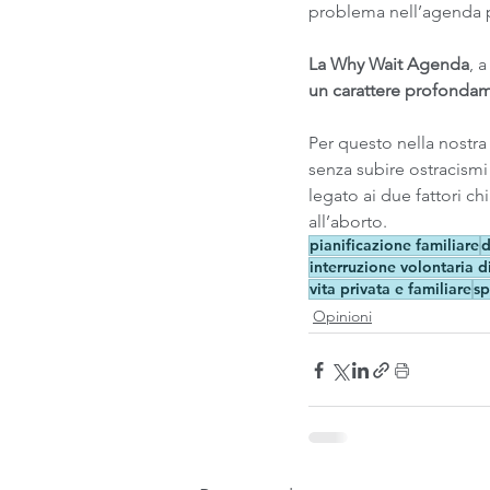
problema nell’agenda p
La Why Wait Agenda
, 
un carattere profondam
Per questo nella nostra v
senza subire ostracismi
legato ai due fattori chi
all’aborto.
pianificazione familiare
d
interruzione volontaria d
vita privata e familiare
s
Opinioni