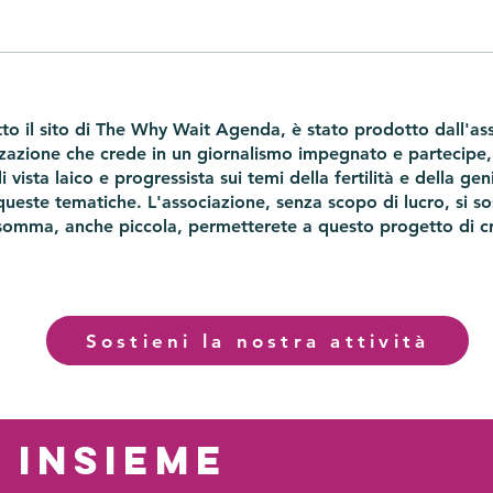
Parlare di fertilità in maniera
Evvi
laica: in un TEDx il seme
proc
to il sito di The Why Wait Agenda, è stato prodotto dall'as
della Why Wait Agenda
esser
zzazione che crede in un giornalismo impegnato e partecipe,
solu
vista laico e progressista sui temi della fertilità e della geni
queste tematiche. L'associazione, senza scopo di lucro, si s
somma, anche piccola, permetterete a questo progetto di cr
Sostieni la nostra attività
insieme