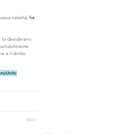
bassa natalità, 
ha 
do lo desiderano, 
issolubilmente 
e e il diritto 
nu
Unite