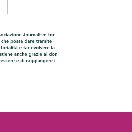
va la scienza! Ma la
reazione assistita può
sociazione Journalism for
e un aiuto, non la
 che possa dare tramite
zione
torialità e far evolvere la
ostiene anche grazie ai doni
escere e di raggiungere i