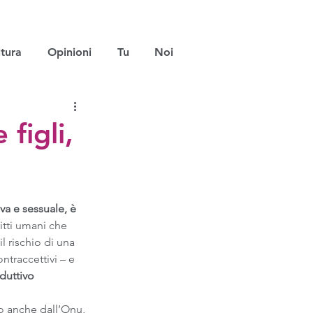
tura
Opinioni
Tu
Noi
 figli,
iva e sessuale, è 
iritti umani che 
l rischio di una 
traccettivi – e 
oduttivo 
o anche dall’Onu, 