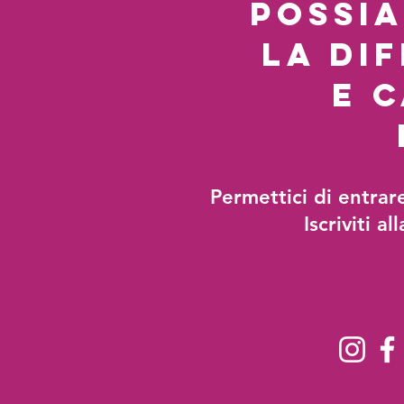
possi
la di
e 
Permettici di entrar
Iscriviti al