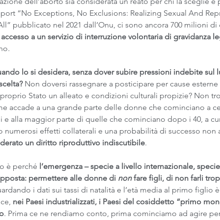
azione dell’aborto sia considerata un reato per chi la sceglie e 
report “No Exceptions, No Exclusions: Realizing Sexual And Rep
All” pubblicato nel 2021 dall’Onu, ci sono ancora 700 milioni di
 accesso a un servizio di interruzione volontaria di gravidanza l
no.
quando lo si desidera, senza dover subire pressioni indebite sul 
scelta?
 Non doversi rassegnare a posticipare per cause esterne 
proprio Stato un alleato e condizioni culturali propizie? Non tro
me accade a una grande parte delle donne che cominciano a ce
e alla maggior parte di quelle che cominciano dopo i 40, a cur
no numerosi effetti collaterali e una probabilità di successo non a
rato un diritto riproduttivo indiscutibile
.
lo è perché
 l’emergenza – specie a livello internazionale, specie 
opposta: permettere alle donne di 
non
 fare figli, di non farli tr
ardando i dati sui tassi di natalità e l’età media al primo figlio 
ce, 
nei Paesi industrializzati, i Paesi del cosiddetto “primo mo
io
. Prima ce ne rendiamo conto, prima cominciamo ad agire pe