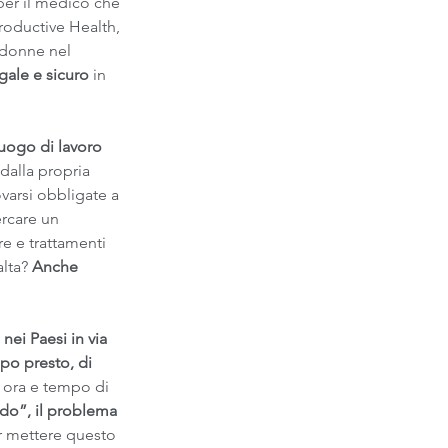
per il medico che 
roductive Health, 
 donne nel 
egale e sicuro
 in 
luogo di lavoro 
dalla propria 
varsi obbligate a 
rcare un 
e e trattamenti 
lta? 
Anche 
nei Paesi in via 
oppo presto, di 
è ora e tempo di 
ndo”, il problema 
r mettere questo 