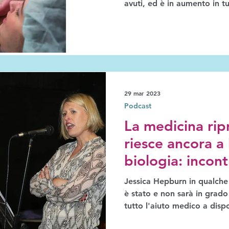
avuti, ed è in aumento in tu
29 mar 2023
Podcast
La medicina rip
riesce ancora a 
biologia: incont
Hepburn
Jessica Hepburn in qualch
è stato e non sarà in grado
tutto l'aiuto medico a disp