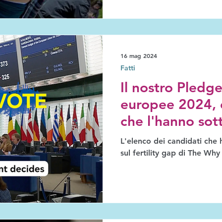
16 mag 2024
Fatti
Il nostro Pledge
europee 2024, e
che l'hanno sot
L'elenco dei candidati che 
sul fertility gap di The W