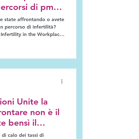
percorsi di pma
avorare
 e state affrontando o avete
 percorso di infertilità?
 Infertility in the Workplace,
cala a livello europeo
ertilità e lavoro. Disponibile
iede 10-15 minuti. La vostra
Quality Jobs Act UE e
a capire come sostenere
orso di fertilità
oni Unite la
rontare non è il
e bensì il
di calo dei tassi di