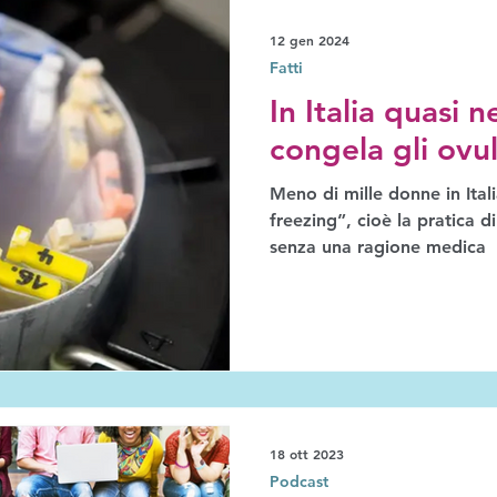
12 gen 2024
Fatti
In Italia quasi
congela gli ovu
Meno di mille donne in Italia
freezing”, cioè la pratica d
senza una ragione medica
18 ott 2023
Podcast