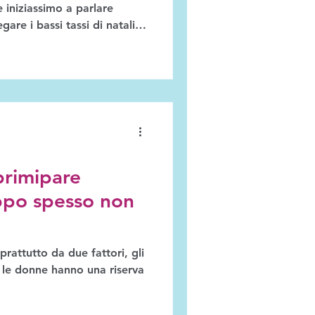
e iniziassimo a parlare
sistemi previdenziali, o per
mondo sempre più multietnico,
problema: le politiche e i
 scelte riproduttive.
considerare i tanti ostacoli
ne di formare u
primipare
ppo spesso non
attutto da due fattori, gli
 le donne hanno una riserva