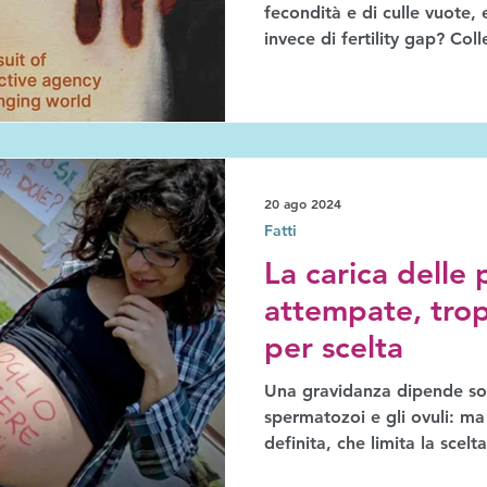
fecondità e di culle vuote, 
invece di fertility gap? Collegare i bassi tassi di natalità
al panico per la tenuta dei 
la stabilità sociale in un 
non fa che oscurare il vero 
fattori che influiscono sulle
Dovremmo invece iniziare a 
che impediscono alle perso
20 ago 2024
Fatti
La carica delle 
attempate, tro
per scelta
Una gravidanza dipende sopr
spermatozoi e gli ovuli: ma
definita, che limita la scelta