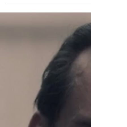
Il diritto alla pianificazione familiare è uno dei
diritti alla salute riproduttiva e sessuale: ma vuol
dire anche poterne fare, di figli