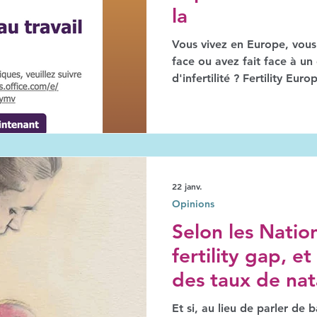
la
Vous vivez en Europe, vous t
face ou avez fait face à un
d'infertilité ? Fertility Euro
Workplace, la première g
sur le lien entre infertilité 
langues, anonyme, elle pre
témoignage aidera à faire é
Act de l'UE et à faire com
comment soutenir leurs sal
22 janv.
Opinions
Selon les Nation
fertility gap, et
des taux de nata
constitue la vér
Et si, au lieu de parler de 