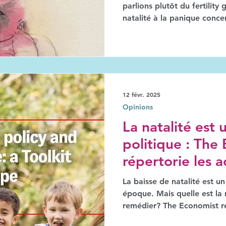
fécondité
parlions plutôt du fertility
natalité à la panique concer
stabilité sociale ne fait qu'
problème: les politiques et 
influencent les choix familiaux c
(Fonds des Nations Unies p
le sujet dans son dernier ra
population mondiale.
12 févr. 2025
Opinions
La natalité est
politique : The
répertorie les a
efficaces pour l
La baisse de natalité est 
époque. Mais quelle est la 
remédier? The Economist 