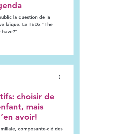
genda
ublic la question de la
. Le TEDx “The
e have?”
ifs: choisir de
enfant, mais
’en avoir!
familiale, composante-clé des