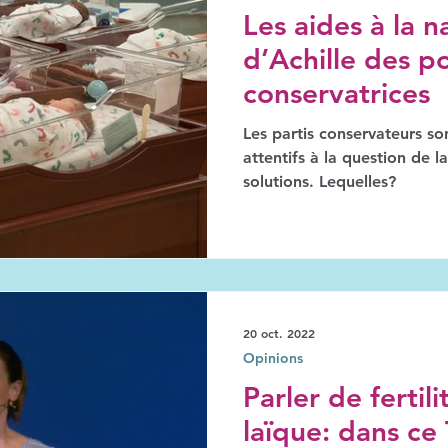
Les aides à la na
d’Achille des po
conservatrices
Les partis conservateurs s
attentifs à la question de l
solutions. Lequelles?
20 oct. 2022
Opinions
Parler de fertil
laïque: dans ce