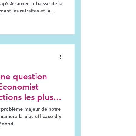
 gap? Associer la baisse de la
nant les retraites et la
occulter le véritable
les obstacles qui
oncrets. L'UNFPA
our la population) aborde
pport sur l'état de la
 une question
 Economist
ctions les plus
a soutenir
un problème majeur de notre
manière la plus efficace d’y
répond