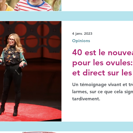
4 janv. 2023
Opinions
40 est le nouve
pour les ovules
et direct sur le
tardives
Un témoignage vivant et très
larmes, sur ce que cela sign
tardivement.