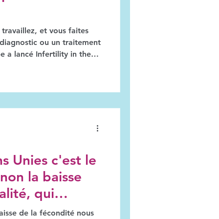
ravaillez, et vous faites
 diagnostic ou un traitement
pe a lancé Infertility in the
rande enquête européenne
et travail. Disponible en 20
nd 10 à 15 minutes. Votre
voluer le futur Quality Jobs
prendre aux employeurs
ariés en parcours d
s Unies c'est le
 non la baisse
lité, qui
itable crise de la
baisse de la fécondité nous