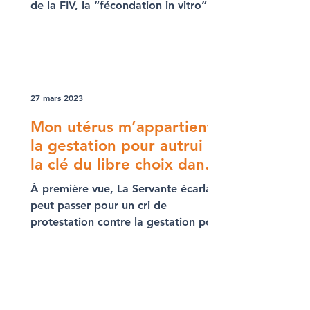
de la FIV, la “fécondation in vitro”.
En 2010, le biologiste Robert
Edwards et le gynécologue-
obstétricien Patrick Steptoe ont reçu
le prix Nobel de médecine pour ce
résultat extraordinaire. L'infirmière
27 mars 2023
embryologiste Jean Purdy, par
contre, est restée dans l'ombre
Mon utérus m’appartient:
pendant trop longtemps. Ce film est
la gestation pour autrui et
un hommage précieux au rôle majeur
la clé du libre choix dans
qu'elle a joué dans cette recherche.
La Servante écarlate
À première vue, La Servante écarlate
peut passer pour un cri de
protestation contre la gestation pour
autrui. Mais le personnage de Moira