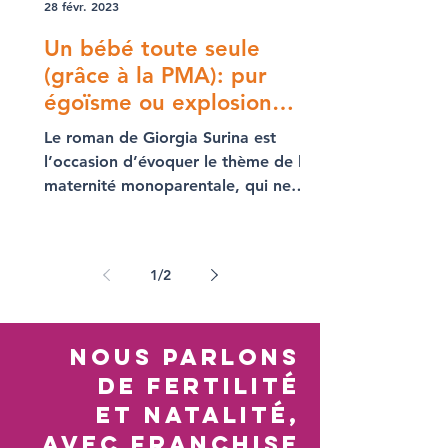
28 févr. 2023
Un bébé toute seule
(grâce à la PMA): pur
égoïsme ou explosion
d’amour?
Le roman de Giorgia Surina est
l’occasion d’évoquer le thème de la
maternité monoparentale, qui ne
devrait jamais être interdite par la loi
1
/
2
nous parlons
de FERTILITÉ
Et NATALITÉ,
avec frAnchise