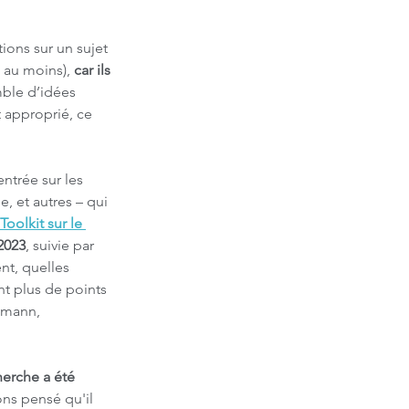
ons sur un sujet 
, au moins), 
car ils 
mble d’idées 
t approprié, ce 
ntrée sur les 
, et autres – qui 
Toolkit sur le 
2023
, suivie par 
nt, quelles 
t plus de points 
emann, 
herche a été 
ons pensé qu'il 