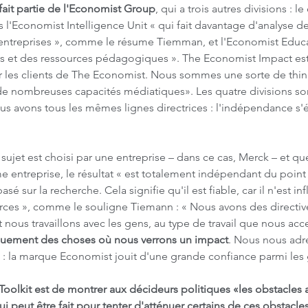
ait partie de l'Economist Group
, qui a trois autres divisions : le
s l'Economist Intelligence Unit « qui fait davantage d'analyse d
entreprises », comme le résume Tiemman, et l'Economist Educ
s et des ressources pédagogiques ». The Economist Impact est
r les clients de The Economist. Nous sommes une sorte de thin
 nombreuses capacités médiatiques». Les quatre divisions son
s avons tous les mêmes lignes directrices : l'indépendance s'é
sujet est choisi par une entreprise – dans ce cas, Merck – et que
 entreprise, le résultat « est totalement indépendant du point
basé sur la recherche. Cela signifie qu'il est fiable, car il n'est 
rces », comme le souligne Tiemann : « Nous avons des directives
 nous travaillons avec les gens, au type de travail que nous acce
quement des choses où nous verrons un impact
. Nous nous adr
 : la marque Economist jouit d'une grande confiance parmi les 
 Toolkit est de montrer aux décideurs politiques «les obstacles 
i peut être fait pour tenter d'atténuer certains de ces obstacles