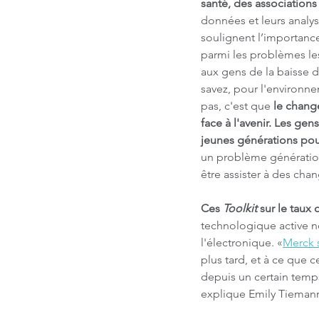
santé, des associations 
données et leurs analyse
soulignent l’importance
parmi les problèmes les
aux gens de la baisse d
savez, pour l'environne
pas, c'est que
 le chang
face à l'avenir. Les gen
jeunes générations pou
un problème génération
être assister à des cha
Ces 
Toolkit
 sur le taux
technologique active no
l'électronique. «
Merck s
plus tard, et à ce que c
depuis un certain temps
explique Emily Tieman