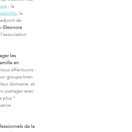
rope
 ; la 
stöliitto
, la 
 adjoint de 
e 
Eleonora 
l'association 
ager les 
amille en 
nous effectuons : 
i un groupe bien 
leur domaine, et 
nc partager avec 
 plus “ 
nance 
essionnels de la 