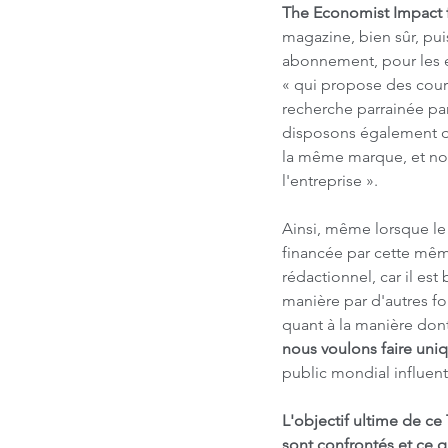
The Economist Impact f
magazine, bien sûr, pui
abonnement, pour les 
« qui propose des cour
recherche parrainée pa
disposons également de
la même marque, et nou
l'entreprise ».
Ainsi, même lorsque le 
financée par cette même
rédactionnel, car il est 
manière par d'autres fo
quant à la manière dont
nous voulons faire uni
public mondial influent
L'objectif ultime de ce
sont confrontés et ce qu