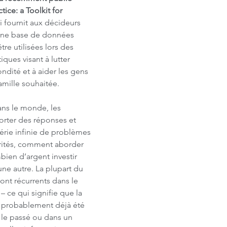
ctice: a Toolkit for 
i fournit aux décideurs 
une base de données 
tre utilisées lors des 
iques visant à lutter 
ndité et à aider les gens 
famille souhaitée.
ans le monde, les 
orter des réponses et 
série infinie de problèmes 
iorités, comment aborder 
en d’argent investir 
ne autre. La plupart du 
nt récurrents dans le 
 ce qui signifie que la 
t probablement déjà été 
 le passé ou dans un 