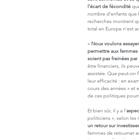
l'écart de fécondité
 qu
nombre d'enfants que l'
recherches montrent que
total en Europe n'est 
« 
Nous voulons essayer 
permettre aux femmes et
soient pas freinées par
être financiers, ils peuv
assistée. Que peut-on f
leur efficacité : en exa
cours des années » et e
de ces politiques pourr
Et bien sûr, il y a l’
aspe
politiciens », selon le
un retour sur investiss
femmes de retourner au 