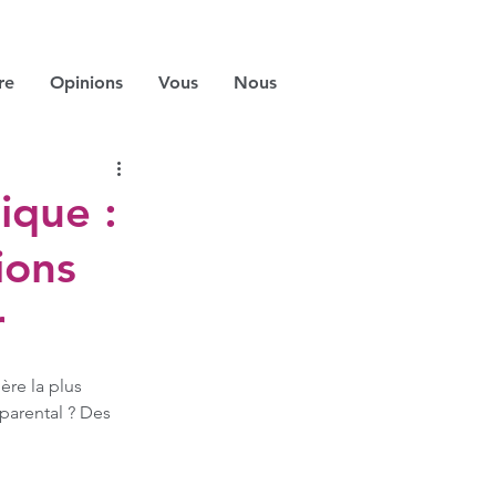
re
Opinions
Vous
Nous
ique :
ions
r
re la plus 
parental ? Des 