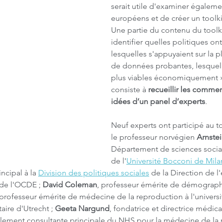
serait utile d'examiner égaleme
européens et de créer un toolki
Une partie du contenu du toolki
identifier quelles politiques on
lesquelles s'appuyaient sur la 
de données probantes, lesquelle
plus viables économiquement ». 
consiste à 
recueillir les comment
idées d’un panel d’experts
.
Neuf experts ont participé au t
le professeur norvégien 
Arnste
Département de sciences social
de l'
Université Bocconi de Mila
ncipal à la 
Division des politiques sociales
 de la Direction de l'
 de l'OCDE ; 
David Coleman
, professeur émérite de démographi
 professeur émérite de médecine de la reproduction à l'universit
aire d'Utrecht ; 
Geeta Nargund
, fondatrice et directrice médica
galement consultante principale du NHS pour la médecine de la 