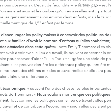
e nous observons». L'écart de fécondité – le 
fertility gap
 – est l
on aimerait avoir et le nombre qu'on en a réellement :  partou
 les gens aimeraient avoir environ deux enfants, mais le taux 
actuellement que de 1,53 enfant par femme.
d'encourager les policy makers à concevoir des politiques de 
 aux familles d'avoir le nombre d'enfants qu'elles souhaitent, 
 des obstacles dans cette quête
», note Emily Tiemman: «Les ob
ent avoir à voir avec le lieu de travail, ils peuvent concerner la p
aire pour essayer d’aider ?». Le Toolkit suggère une série de pol
minant « les preuves derrière les différentes policy qui ont été 
n montrant des chiffres et « des preuves réelles expliquant pou
aient faire une différence ».
ct économique
, « souvent l’une des choses les plus importante
s mots de Tiemman : « 
Nous voulons montrer que ces politiques 
ement
. Tout comme les politiques sur le lieu de travail : elles pe
travail et de contribuer à l’économie – sinon elles devraient peu