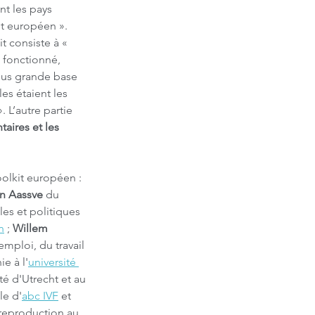
nt les pays 
t européen ». 
t consiste à « 
t fonctionné, 
plus grande base 
s étaient les 
L’autre partie 
aires et les 
oolkit européen : 
in Aassve
 du 
es et politiques 
n
 ; 
Willem 
emploi, du travail 
e à l'
université 
é d'Utrecht et au 
le d'
abc IVF
 et 
reproduction au 