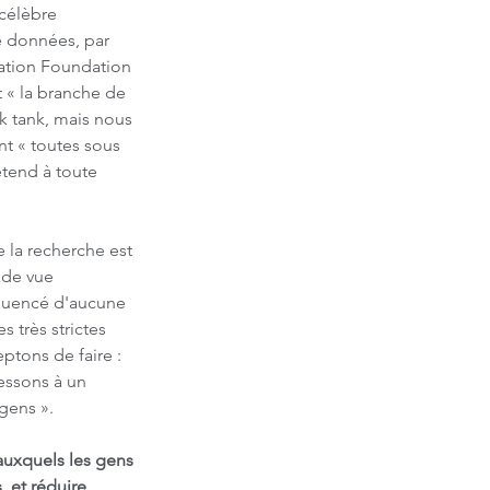
 célèbre 
e données, par 
ation Foundation 
 « la branche de 
k tank, mais nous 
t « toutes sous 
tend à toute 
 la recherche est 
 de vue 
influencé d'aucune 
 très strictes 
ptons de faire : 
essons à un 
gens ».
auxquels les gens 
, et réduire 