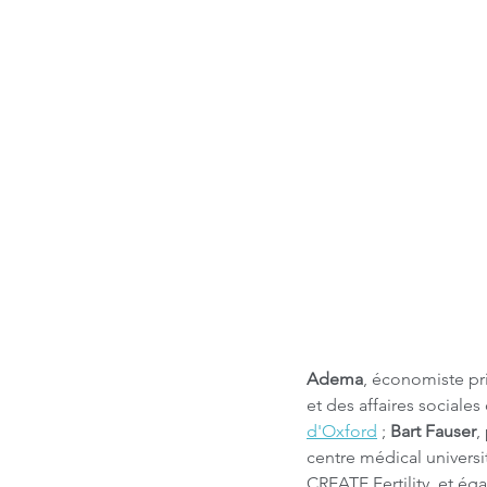
Adema
, économiste pri
et des affaires sociales
d'Oxford
 ; 
Bart Fauser
,
centre médical universit
CREATE Fertility, et é