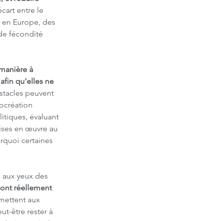
'écart entre le 
t en Europe, des 
de fécondité 
manière à 
afin qu'elles ne 
stacles peuvent 
rocréation 
itiques, évaluant 
mises en œuvre au 
rquoi certaines 
s aux yeux des 
ont réellement 
rmettent aux 
t-être rester à 