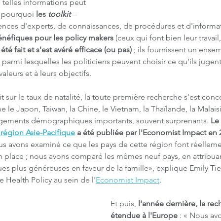
 telles informations peut 
st pourquoi 
les 
toolkit
 – 
nces d'experts, de connaissances, de procédures et d'informati
néfiques pour les policy makers
 (ceux qui font bien leur travail
été fait et s'est avéré efficace (ou pas)
 ; ils fournissent un ense
parmi lesquelles les politiciens peuvent choisir ce qu’ils jugen
aleurs et à leurs objectifs.
t sur le taux de natalité, la toute première recherche s'est conce
le Japon, Taiwan, la Chine, le Vietnam, la Thaïlande, la Malaisie
gements démographiques importants, souvent surprenants. 
Le 
 région Asie-Pacifique
 a été publiée par l'Economist Impact en 
us avons examiné ce que les pays de cette région font réelleme
en place ; nous avons comparé les mêmes neuf pays, en attribuan
iques plus généreuses en faveur de la famille», explique Emily Ti
 Health Policy au sein de l'
Economist Impact
.
Et puis, 
l'année dernière, la rec
étendue à l'Europe
 : « Nous av