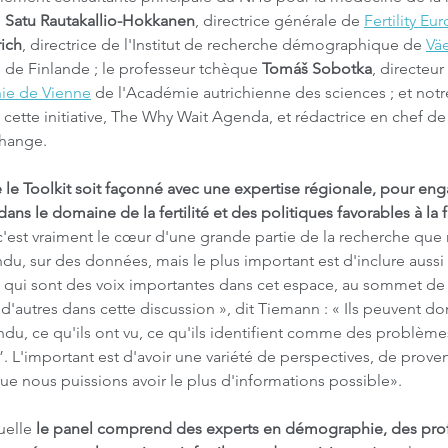
; 
Satu Rautakallio-Hokkanen
, directrice générale de 
Fertility Eu
ich
, directrice de l'Institut de recherche démographique de 
Väe
 de Finlande ; le professeur tchèque 
Tomáš Sobotka
, directeur
hie de Vienne
 de l'Académie autrichienne des sciences ; et notr
 cette initiative, The Why Wait Agenda, et rédactrice en chef de 
Change.
le Toolkit soit façonné avec une expertise régionale, pour eng
ns le domaine de la fertilité et des politiques favorables à la f
'est vraiment le cœur d'une grande partie de la recherche que 
ndu, sur des données, mais le plus important est d'inclure auss
s qui sont des voix importantes dans cet espace, au sommet de 
d'autres dans cette discussion », dit Tiemann : « Ils peuvent do
ndu, ce qu'ils ont vu, ce qu'ils identifient comme des problèmes
”. L'important est d'avoir une variété de perspectives, de prove
e nous puissions avoir le plus d'informations possible».
uelle
 le panel comprend des experts en démographie, des prof