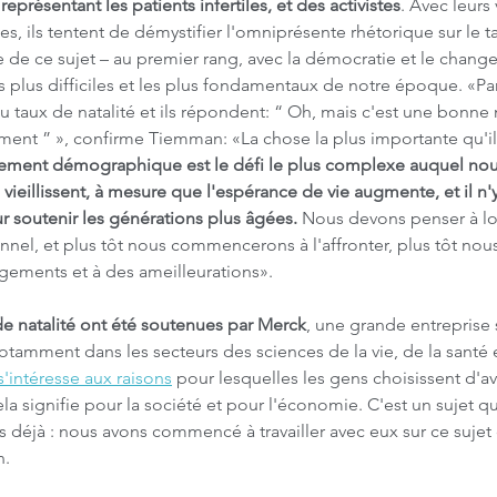
représentant les patients infertiles, et des activistes
. Avec leurs 
s, ils tentent de démystifier l'omniprésente rhétorique sur le ta
 de ce sujet – au premier rang, avec la démocratie et le chang
 plus difficiles et les plus fondamentaux de notre époque. «Par
u taux de natalité et ils répondent: “ Oh, mais c'est une bonne
ment ” », confirme Tiemman: «La chose la plus importante qu'ils
ement démographique est le défi le plus complexe auquel nous 
s vieillissent, à mesure que l'espérance de vie augmente, et il n'
r soutenir les générations plus âgées.
 Nous devons penser à lon
nel, et plus tôt nous commencerons à l'affronter, plus tôt nou
ngements et à des ameilleurations».
 de natalité ont été soutenues par Merck
, une grande entreprise s
tamment dans les secteurs des sciences de la vie, de la santé 
'intéresse aux raisons
 pour lesquelles les gens choisissent d'av
ela signifie pour la société et pour l'économie. C'est un sujet qu
 déjà : nous avons commencé à travailler avec eux sur ce sujet 
n.