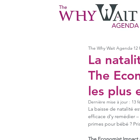
The Why Wait Agenda
12 
La natali
The Econ
les plus 
Dernière mise à jour :
13 f
La baisse de natalité e
efficace d’y remédier –
primes pour bébé ? Pris
The Economist Impact 