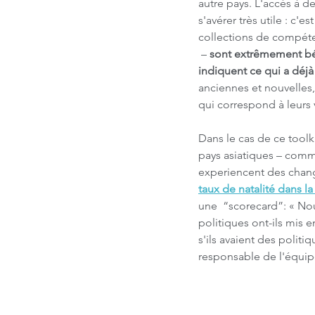
autre pays. L'accès à de
s'avérer très utile : c'e
collections de compéte
 – 
sont extrêmement bé
indiquent ce qui a déjà 
anciennes et nouvelles, 
qui correspond à leurs v
Dans le cas de ce toolki
pays asiatiques – comme 
experiencent des chan
taux de natalité dans la
une  “scorecard”: « No
politiques ont-ils mis 
s'ils avaient des polit
responsable de l'équipe