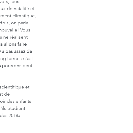
voix, leurs 
ux de natalité et 
ement climatique, 
fois, on parle 
 nouvelle! Vous 
 ne réalisent 
allons faire 
y a pas assez de 
g terme : c'est 
s pourrons peut-
cientifique et 
et de 
oir des enfants 
'ils étudient 
dès 2018», 