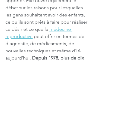
apporter. Elle ouvre également le 
débat sur les raisons pour lesquelles 
les gens souhaitent avoir des enfants, 
ce qu’ils sont prêts à faire pour réaliser 
ce désir et ce que la 
médecine 
reproductive
 peut offrir en termes de 
diagnostic, de médicaments, de 
nouvelles techniques et même d’IA 
aujourd’hui. 
Depuis 1978, plus de dix 
millions d’enfants dans le monde sont 
nés grâce aux technologies de 
procréation médicalement assistée 
(PMA), et environ 500 000 bébés 
naissent aujourd’hui chaque année 
grâce à la médecine reproductive
.
Il convient toutefois de garder à l’esprit 
qu’en moyenne, la FIV ne fonctionne 
encore que dans 30% des cas. Il y a 47 