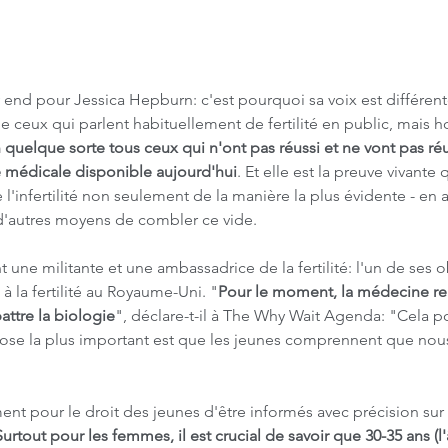
y end pour Jessica Hepburn: c'est pourquoi sa voix est différent
ceux qui parlent habituellement de fertilité en public, mais h
uelque sorte tous ceux qui n'ont pas réussi et ne vont pas réus
 médicale disponible aujourd'hui
. Et elle est la preuve vivante
 l'infertilité non seulement de la manière la plus évidente - en 
 d'autres moyens de combler ce vide.
une militante et une ambassadrice de la fertilité: l'un de ses ob
à la fertilité au Royaume-Uni. "
Pour le moment, la médecine re
ttre la biologie
", déclare-t-il à The Why Wait Agenda: "Cela pou
 chose la plus important est que les jeunes comprennent que no
t pour le droit des jeunes d'être informés avec précision sur le
Surtout pour les femmes, il est crucial de savoir que 30-35 ans (l'