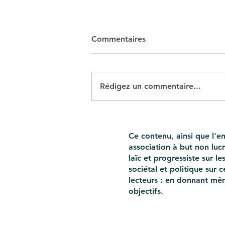
Commentaires
Rédigez un commentaire...
Devenir mère: plus on
attend, plus les chances
Ce contenu, ainsi que l'
diminuent
association à but non luc
laïc et progressiste sur l
sociétal et politique sur
lecteurs : en donnant mê
objectifs.