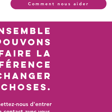
Comment nous aider
nsemble
pouvons
faire la
ffÉrence
changer
 choses.
ettez-nous d'entrer
n contact avec vous.