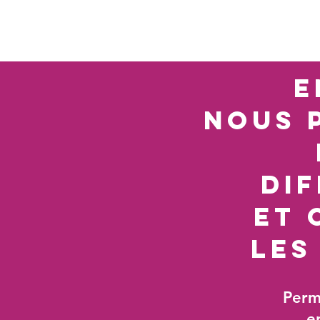
e
nous 
di
et 
les
Perm
e