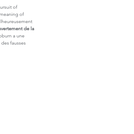
rsuit of 
 meaning of 
malheureusement 
vertement de la 
pburn a une 
 des fausses 