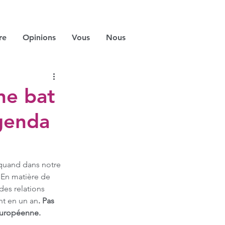
re
Opinions
Vous
Nous
ne bat
genda
 quand dans notre 
 En matière de 
des relations 
nt en un an
. Pas 
 européenne.