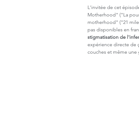
L'invitée de cet épisod
Motherhood" ("La pours
motherhood" ("21 miles:
pas disponibles en fran
stigmatisation de l'infe
expérience directe de ç
couches et même une gr