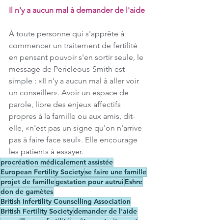
Il n'y a aucun mal à demander de l'aide
À toute personne qui s'apprête à 
commencer un traitement de fertilité 
en pensant pouvoir s'en sortir seule, le 
message de Pericleous-Smith est 
simple : «Il n'y a aucun mal à aller voir 
un conseiller». Avoir un espace de 
parole, libre des enjeux affectifs 
propres à la famille ou aux amis, dit-
elle, «n'est pas un signe qu'on n'arrive 
pas à faire face seul». Elle encourage 
les patients à essayer.
procréation médicalement assistée
European Fertility Society
se faire une famille
projet de famille
gestation pour autrui
Eshre
don de gamètes
British Infertility Counselling Association
British Fertility Society
demander de l'aide