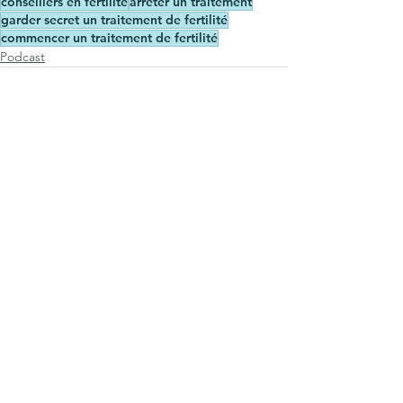
conseillers en fertilité
arrêter un traitement
garder secret un traitement de fertilité
commencer un traitement de fertilité
Podcast
Voir tout
Posts similaires