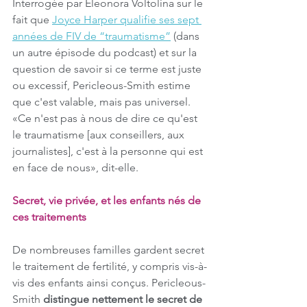
Interrogée par Eleonora Voltolina sur le 
fait que 
Joyce Harper qualifie ses sept 
années de FIV de “traumatisme”
 (dans 
un autre épisode du podcast) et sur la 
question de savoir si ce terme est juste 
ou excessif, Pericleous-Smith estime 
que c'est valable, mais pas universel. 
«Ce n'est pas à nous de dire ce qu'est 
le traumatisme [aux conseillers, aux 
journalistes], c'est à la personne qui est 
en face de nous», dit-elle.
Secret, vie privée, et les enfants nés de 
ces traitements
De nombreuses familles gardent secret 
le traitement de fertilité, y compris vis-à-
vis des enfants ainsi conçus. Pericleous-
Smith 
distingue nettement le secret de 