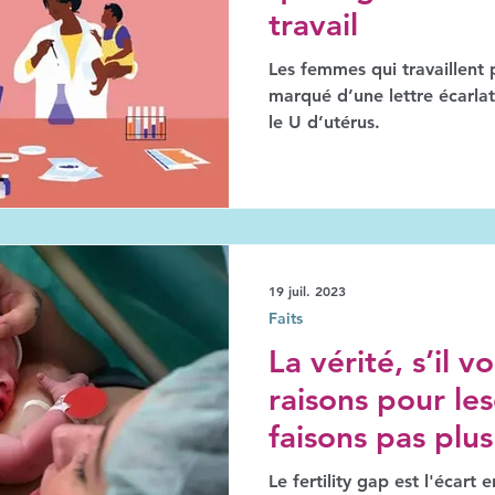
travail
Les femmes qui travaillent p
marqué d’une lettre écarla
le U d’utérus.
19 juil. 2023
Faits
La vérité, s’il vo
raisons pour le
faisons pas plus
Le fertility gap est l'écart