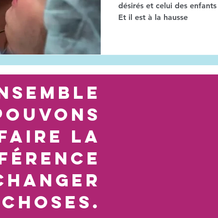
désirés et celui des enfant
Et il est à la hausse
nsemble
pouvons
faire la
ffÉrence
changer
 choses.