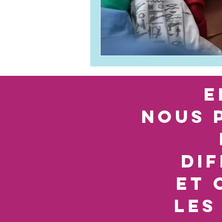
e
nous 
di
et 
les