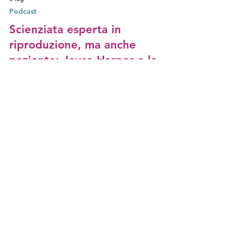
8 lug
Podcast
Scienziata esperta in
riproduzione, ma anche
paziente: Joyce Harper e la
ferita indelebile dell'infertilità
Il 90% degli ovociti di una donna è già
scomparso a 37 anni. La scienziata della fertilità
Joyce Harper racconta l'età che conta (32 anni),
la ferita lasciata dai trattamenti contro
l'infertilità che lei stessa ha vissuto in prima
persona, e perché sentirsi in salute non significa
essere fertili – un'intervista della giornalista
Eleonora Voltolina per The Why Wait Agenda.
insieme possiamo
fare la differenza