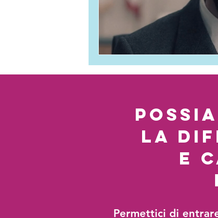
possi
la di
e 
Permettici di entrar