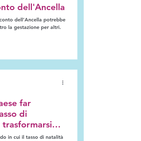
onto dell'Ancella
acconto dell’Ancella potrebbe
o la gestazione per altri.
ese far
tasso di
 trasformarsi
Gilead?
 in cui il tasso di natalità