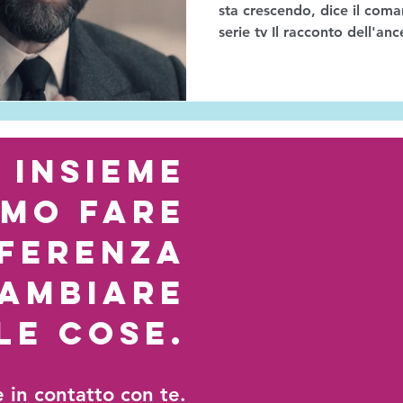
sta crescendo, dice il com
serie tv Il racconto dell'anc
insieme
amo fare
fferenza
cambiare
le cose.
e in contatto con te.