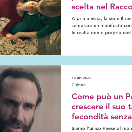
scelta nel Racc
A prima vista, la serie Il r
sembrare un manifesto contr
In realtà non è proprio così
10 ott 2022
Cultura
Come può un Pa
crescere il suo 
fecondità senza
nell'incubo di 
Siamo l’unico Paese al mondo