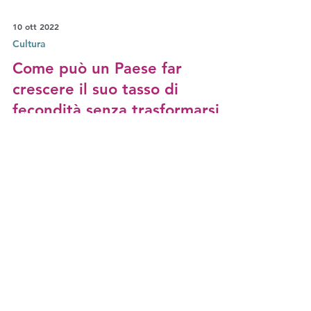
10 ott 2022
Cultura
Come può un Paese far
crescere il suo tasso di
fecondità senza trasformarsi
nell'incubo di Gilead?
Siamo l’unico Paese al mondo in cui il tasso di
natalità sta crescendo, dice il comandante
Waterford nella serie tv Il racconto dell'ancella
insieme possiamo