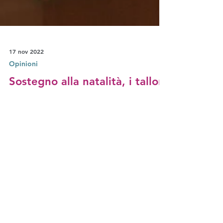
17 nov 2022
Opinioni
Sostegno alla natalità, i talloni
d'Achille delle politiche
conservatrici
Ovunque nel mondo i partiti conservatori stanno
dimostrando attenzione al tema della natalità,
proponendo ricette. Ma quali?