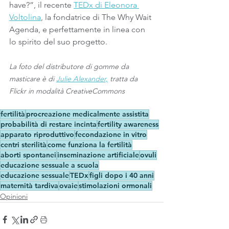
have?”, il recente 
TEDx di Eleonora 
Voltolina
, la fondatrice di The Why Wait 
Agenda, e perfettamente in linea con 
lo spirito del suo progetto.
La foto del distributore di gomme da 
masticare è di 
Julie Alexander,
 tratta da 
Flickr in modalità CreativeCommons
fertilità
procreazione medicalmente assistita
probabilità di restare incinta
fertility awareness
apparato riproduttivo
fecondazione in vitro
centri sterilità
come funziona la fertilità
aborti spontanei
inseminazione artificiale
ovuli
educazione sessuale a scuola
educazione sessuale
TEDx
figli dopo i 40 anni
maternità tardiva
ovaie
stimolazioni ormonali
Opinioni