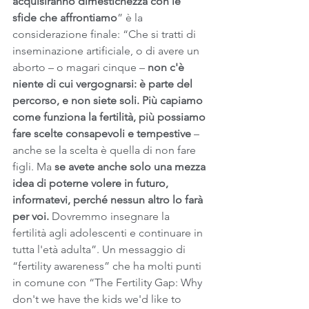
acquisiranno dimestichezza con le 
sfide che affrontiamo
” è la 
considerazione finale: “Che si tratti di 
inseminazione artificiale, o di avere un 
aborto – o magari cinque – 
non c'è 
niente di cui vergognarsi: è parte del 
percorso, e non siete soli. Più capiamo 
come funziona la fertilità, più possiamo 
fare scelte consapevoli e tempestive
 – 
anche se la scelta è quella di non fare 
figli. Ma 
se avete anche solo una mezza 
idea di poterne volere in futuro, 
informatevi, perché nessun altro lo farà 
per voi.
 Dovremmo insegnare la 
fertilità agli adolescenti e continuare in 
tutta l'età adulta”. Un messaggio di 
“fertility awareness” che ha molti punti 
in comune con “The Fertility Gap: Why 
don't we have the kids we'd like to 