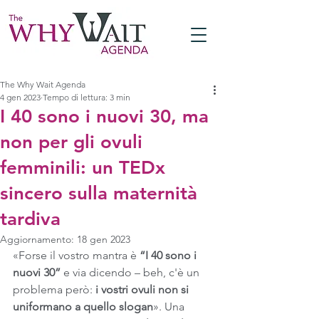
The Why Wait Agenda
4 gen 2023
Tempo di lettura: 3 min
I 40 sono i nuovi 30, ma
non per gli ovuli
femminili: un TEDx
sincero sulla maternità
tardiva
Aggiornamento:
18 gen 2023
«Forse il vostro mantra è 
“I 40 sono i 
nuovi 30”
 e via dicendo – beh, c'è un 
problema però: 
i vostri ovuli non si 
uniformano a quello slogan
». Una 