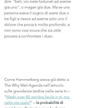
dire  "beh, voi siete fortunati ad averne 
già uno", o magari già due. Ma se una 
persona aveva il sogno di avere due o 
tre figli e riesce ad averne solo uno il 
dolore che prova è molto profondo, e 
non sono così sicura che sia utile 
provare a confrontare i due».
Come Hammerberg aveva già detto a 
The Why Wait Agenda nell'articolo 
sulle gravidanze tardive nelle serie tv – 
"
Madri over 40: sembra facile in tv, ma 
nella vita reale?
" – 
la probabilità di 