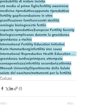
probabilità di restare incinta
età media al primo figlio
fertility awareness
medicina riproduttiva
apparato riproduttivo
fertility gap
fecondazione in vitro
pianificazione familiare
centri sterilità
orologio biologico
età fertile
capacità riproduttiva
European Fertility Society
biologia
complicanze durante la gravidanza
gravidanza a rischio
International Fertility Education Initiative
Karin Hammarberg
infertilità sine causa
International Reproductive Health Education Collaboration
gravidanza tardiva
primipara attempata
consapevolezza
infertilità secondaria
attivista
Monash University
Dipartimento della Salute
salute del nascituro
trattamenti per la fertilità
Podcast