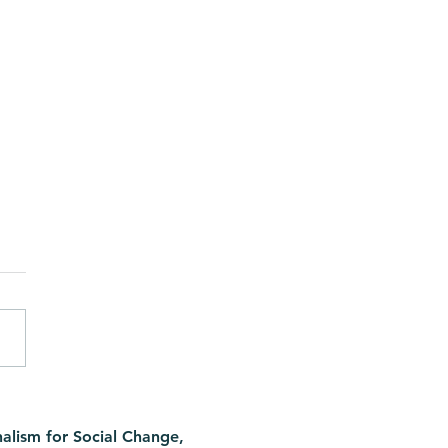
mères les plus âgées
rope sont italiennes.
alism for Social Change,
r des enfants n’est plus