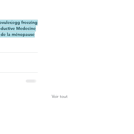
ovules
egg freezing
oductive Medecine
 de la ménopause
Voir tout