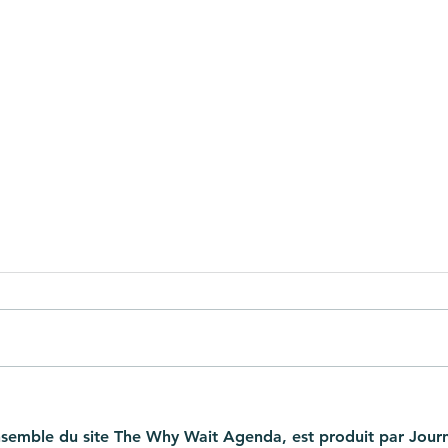
Démographie, comment
Les 
fécondité et immigration
d’Eu
ensemble du site The Why Wait Agenda, est produit par Journ
sont interconnectés
Avoi