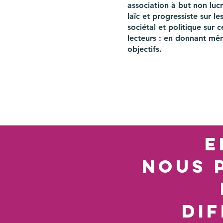
association à but non luc
laïc et progressiste sur l
sociétal et politique sur
lecteurs : en donnant mê
objectifs.
e
nous 
di