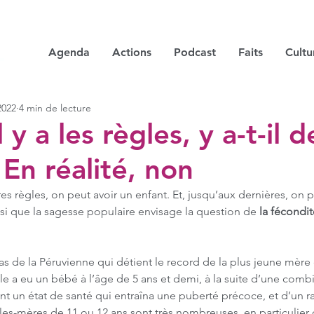
Agenda
Actions
Podcast
Faits
Cultu
2022
4 min de lecture
 y a les règles, y a-t-il d
 En réalité, non
es règles, on peut avoir un enfant. Et, jusqu’aux dernières, on p
si que la sagesse populaire envisage la question de 
la fécondit
cas de la Péruvienne qui détient le record de la plus jeune mère
lle a eu un bébé à l’âge de 5 ans et demi, à la suite d’une comb
ont un état de santé qui entraîna une puberté précoce, et d’un r
illes-mères de 11 ou 12 ans sont très nombreuses, en particulier 