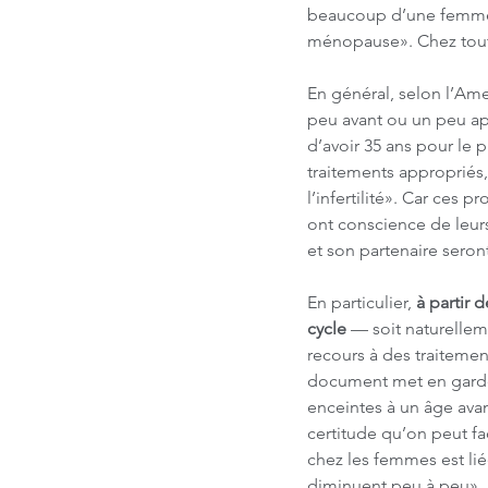
beaucoup d’une femme à
ménopause». Chez tout
En général, selon l’Am
peu avant ou un peu apr
d’avoir 35 ans pour le p
traitements appropriés,
l’infertilité». Car ces p
ont conscience de leur
et son partenaire seron
En particulier,
 à partir 
cycle 
— soit naturelleme
recours à des traitement
document met en garde 
enceintes à un âge ava
certitude qu’on peut fa
chez les femmes est liée
diminuent peu à peu».