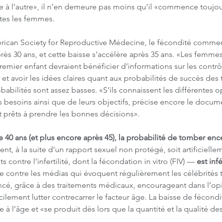
 l’autre», il n’en demeure pas moins qu’il «commence toujour
es les femmes.
erican Society for Reproductive Médecine, le fécondité commen
ès 30 ans, et cette baisse s’accélère après 35 ans. «Les femmes
remier enfant devraient bénéficier d’informations sur les contrôl
 et avoir les idées claires quant aux probabilités de succès des 
robabilités sont assez basses. «S’ils connaissent les différentes op
s besoins ainsi que de leurs objectifs, précise encore le docu
t prêts à prendre les bonnes décisions».
de 40 ans (et plus encore après 45), la probabilité de tomber enc
nt, à la suite d’un rapport sexuel non protégé, soit artificielle
s contre l’infertilité, dont la fécondation in vitro (FIV) —
 est inf
contre les médias qui évoquent régulièrement les célébrités
ncé, grâce à des traitements médicaux, encourageant dans l’opi
cilement lutter contrecarrer le facteur âge. La baisse de fécond
 à l’âge et «se produit dès lors que la quantité et la qualité de