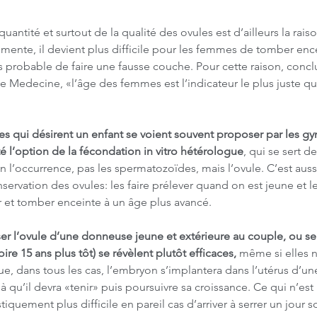
uantité et surtout de la qualité des ovules est d’ailleurs la rais
mente, il devient plus difficile pour les femmes de tomber enc
us probable de faire une fausse couche. Pour cette raison, concl
e Medecine, «l’âge des femmes est l’indicateur le plus juste qua
es qui désirent un enfant se voient souvent proposer par les g
lité l’option de la fécondation in vitro hétérologue
, qui se sert 
n l’occurrence, pas les spermatozoïdes, mais l’ovule. C’est auss
servation des ovules: les faire prélever quand on est jeune et le
er et tomber enceinte à un âge plus avancé.
ser l’ovule d’une donneuse jeune et extérieure au couple, ou se 
ire 15 ans plus tôt) se révèlent plutôt efficaces,
 même si elles n
e, dans tous les cas, l’embryon s’implantera dans l’utérus d’u
t là qu’il devra «tenir» puis poursuivre sa croissance. Ce qui n’es
tiquement plus difficile en pareil cas d’arriver à serrer un jour