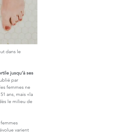
ut dans le 
rtile jusqu’à ses 
ublié par 
 les femmes ne 
1 ans, mais «la 
ès le milieu de 
s femmes 
évolue varient 