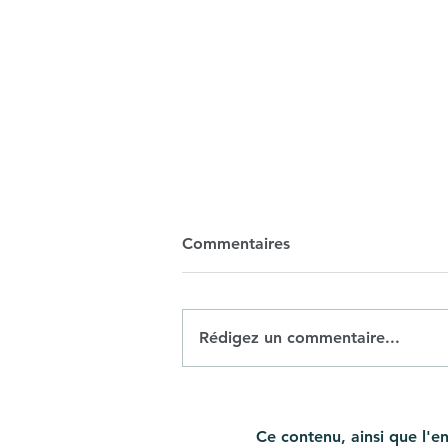
Commentaires
Rédigez un commentaire...
L'autre visage de la
dénatalite: un voyage parmi
Ce contenu, ainsi que l'
les familles XL