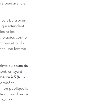
s bien avant la 
ce à baisser un 
 qui attendent 
es et les 
thérapies contre 
tions et qu’ils 
ment, une femme 
einte au cours du 
ment, en ayant 
érieure à 5 %
. Le 
 tombées 
nion publique la 
ité qu’on observe 
s ovules 