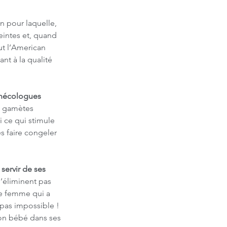
on pour laquelle, 
eintes et, quand 
ut l’American 
nt à la qualité 
ynécologues 
de gamètes 
i ce qui stimule 
s faire congeler 
servir de ses 
’éliminent pas 
ne femme qui a 
t pas impossible ! 
 son bébé dans ses 