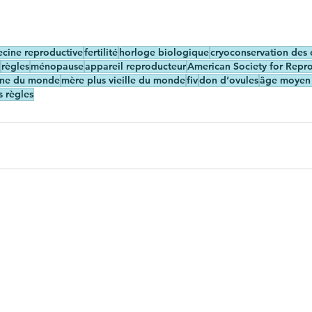
cine reproductive
fertilité
horloge biologique
cryoconservation des 
règles
ménopause
appareil reproducteur
American Society for Repr
une du monde
mère plus vieille du monde
fiv
don d’ovules
âge moyen
 règles