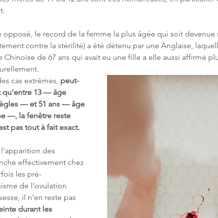
t.
 opposé, le record de la femme la plus âgée qui soit devenue
tement contre la stérilité) a été détenu par une Anglaise, laquel
e Chinoise de 67 ans qui avait eu une fille a elle aussi affirmé 
turellement.
es cas extrêmes, 
peut-
 qu’entre 13 — âge 
ègles — et 51 ans — âge 
—, la fenêtre reste 
st pas tout à fait exact.
l’apparition des 
nche effectivement chez 
fois les pré-
isme de l’ovulation 
esse, il n’en reste pas 
inte durant les 