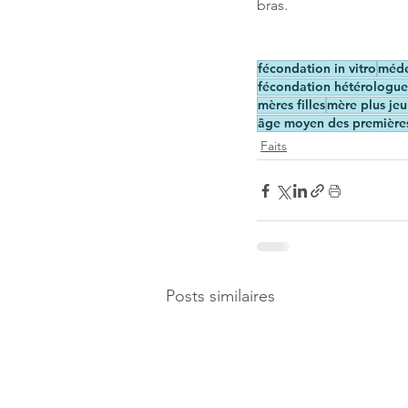
bras.
fécondation in vitro
méde
fécondation hétérologue
mères filles
mère plus je
âge moyen des premières
Faits
Posts similaires