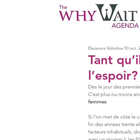
Eleonora Voltolina
10 oct. 
Tant qu’il
l’espoir?
Dès le jour des premièr
C’est plus ou moins ain
femmes
.
Si l’on met de côté le 
fin des années trente e
facteurs inhabituels, d
avec un inconnu), les f