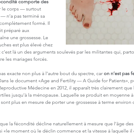
écondité comporte des 
r le corps — surtout 
 — n’a pas terminé sa 
 complètement formé. Il 
it préparé aux 
aîne une grossesse. Le 
ches est plus élevé chez 
 c’est là un des arguments soulevés par les militantes qui, parto
re les mariages forcés.
pas exacte non plus à l’autre bout du spectre, car 
on n’est pas fe
Dans le document «Age and Fertility — A Guide for Patients», p
Reproductive Médecine en 2012, il apparaît très clairement que
rtiles jusqu’à la ménopause. Laquelle se produit en moyenne à 5
sont plus en mesure de porter une grossesse à terme environ d
ue la fécondité décline naturellement à mesure que l’âge de
si «le moment où le déclin commence et la vitesse à laquelle il 