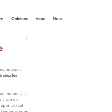
re
Opinions
Vous
Nous
e
eut toujours. 
é chez les 
 du monde (à la 
inaison de 
apport sexuel 
dans les pays en 