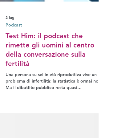
2 lug
Podcast
Test Him: il podcast che
rimette gli uomini al centro
della conversazione sulla
fertilità
Una persona su sei in età riproduttiva vive un
problema di infertilità: la statistica è ormai nota.
Ma il dibattito pubblico resta quasi
esclusivamente focalizzato sulle donne. Ian
Stones ha creato un podcast intitolato Test Him
che vuole cambiare le cose: parlare di infertilità
maschile, abbattere lo stigma, rimettere gli
uomini al centro della conversazione. Eleonora