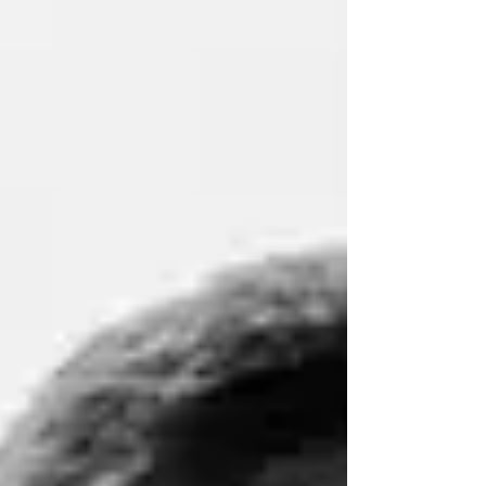
Voltolina lo ha intervistato per The Why Wait
Agenda. Ascolta la puntata.