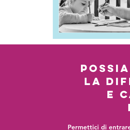
possi
la di
e 
Permettici di entrar