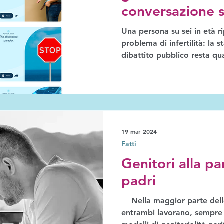
conversazione su
Una persona su sei in età r
problema di infertilità: la s
dibattito pubblico resta qu
focalizzato sulle donne. Ia
podcast intitolato Test Him
parlare di infertilità masch
rimettere gli uomini al cen
Eleonora Voltolina lo ha in
Agenda. Ascolta la puntata
19 mar 2024
Fatti
Genitori alla par
padri
Nella maggior parte delle
entrambi lavorano, sempre 