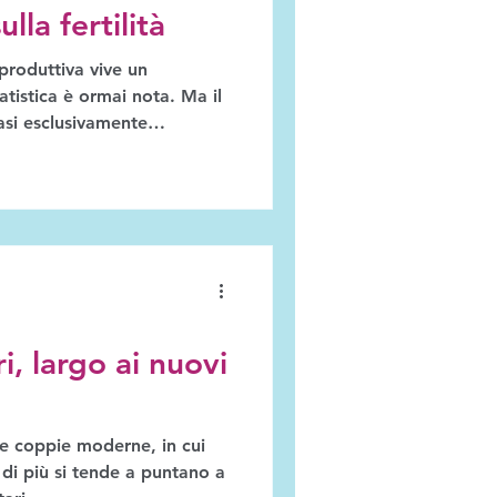
lla fertilità
iproduttiva vive un
tatistica è ormai nota. Ma il
asi esclusivamente
n Stones ha creato un
 che vuole cambiare le cose:
ile, abbattere lo stigma,
tro della conversazione.
tervistato per The Why Wait
.
i, largo ai nuovi
 coppie moderne, in cui
di più si tende a puntano a