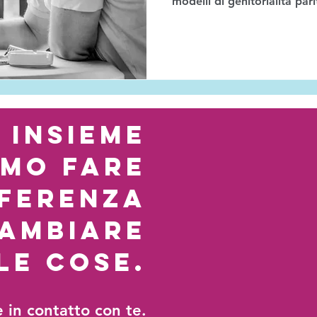
modelli di genitorialità pari
insieme
amo fare
fferenza
cambiare
le cose.
e in contatto con te.