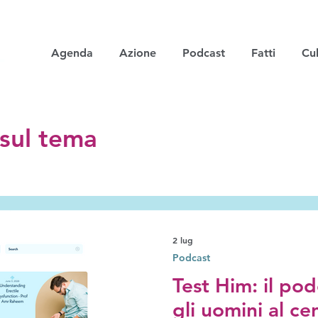
Agenda
Azione
Podcast
Fatti
Cul
i sul tema
2 lug
Podcast
Test Him: il po
gli uomini al ce